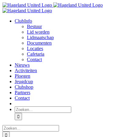
Ga
naar
inhoud
ClubInfo
Bestuur
Lid worden
Lidmaatschap
Documenten
Locaties
Cafetaria
Contact
Nieuws
Activiteiten
Ploegen
Jeugdcup
Clubshop
Partners
Contact
Zoeken
naar:
Zoeken
naar: