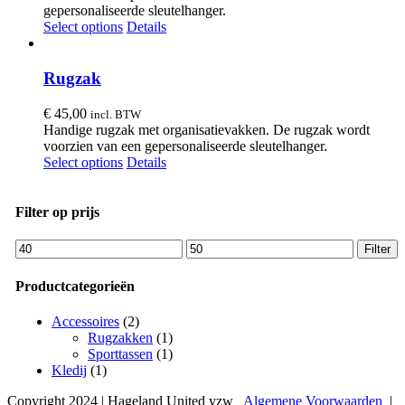
gepersonaliseerde sleutelhanger.
Select options
Details
Rugzak
€
45,00
incl. BTW
Handige rugzak met organisatievakken. De rugzak wordt
voorzien van een gepersonaliseerde sleutelhanger.
Select options
Details
Filter op prijs
Min.
Max.
Filter
prijs
prijs
Productcategorieën
Accessoires
(2)
Rugzakken
(1)
Sporttassen
(1)
Kledij
(1)
Copyright 2024 | Hageland United vzw
Algemene Voorwaarden
|